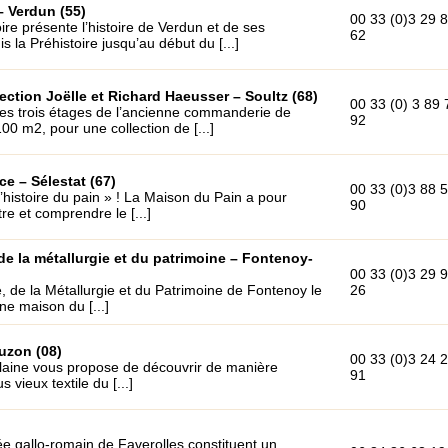
– Verdun (55)
00 33 (0)3 29 
oire présente l’histoire de Verdun et de ses
62
 la Préhistoire jusqu’au début du [...]
lection Joëlle et Richard Haeusser – Soultz (68)
00 33 (0) 3 89 
les trois étages de l’ancienne commanderie de
92
100 m2, pour une collection de [...]
e – Sélestat (67)
00 33 (0)3 88 
l’histoire du pain » ! La Maison du Pain a pour
90
re et comprendre le [...]
de la métallurgie et du patrimoine – Fontenoy-
00 33 (0)3 29 
, de la Métallurgie et du Patrimoine de Fontenoy le
26
ne maison du [...]
uzon (08)
00 33 (0)3 24 
laine vous propose de découvrir de manière
91
s vieux textile du [...]
e gallo-romain de Faverolles constituent un