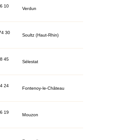
86 10
Verdun
74 30
Soultz (Haut-Rhin)
58 45
Sélestat
94 24
Fontenoy-le-Château
26 19
Mouzon