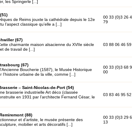
, les Springerle [...]
(51)
00 33 (0)3 26 
êques de Reims jouxte la cathédrale depuis le 12e
79
tu l’aspect classique qu’elle a [...]
hwiller (67)
Cette charmante maison alsacienne du XVIIe siècle
03 88 06 46 59
et de travail de [...]
trasbourg (67)
00 33 (0)3 68 
’Ancienne Boucherie (1587), le Musée Historique
00
l’histoire urbaine de la ville, comme [...]
rasserie – Saint-Nicolas-de-Port (54)
ne brasserie industrielle Art déco (classée
03 83 46 95 52
nstruite en 1931 par l’architecte Fernand César, le
 Remiremont (88)
00 33 (0)3 29 
ectionneur et d’artiste, le musée présente des
13
culpture, mobilier et arts décoratifs [...]