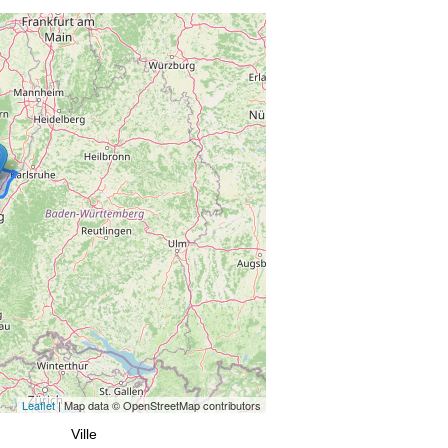
Leaflet
| Map data © OpenStreetMap contributors
Ville