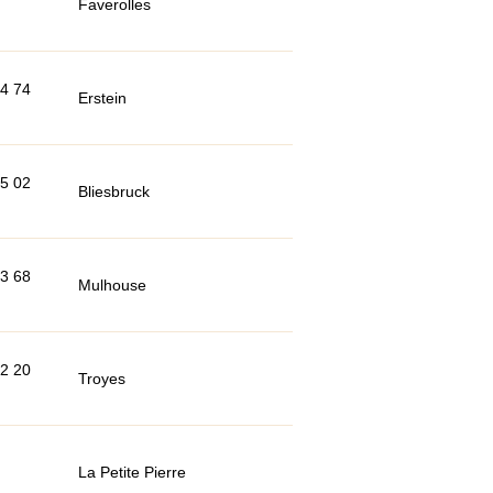
Faverolles
64 74
Erstein
35 02
Bliesbruck
33 68
Mulhouse
42 20
Troyes
La Petite Pierre