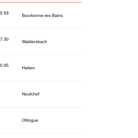
90 69
Bourbonne-les-Bains
97 30
Waldersbach
80 05
Hatten
Neufchef
Oltingue