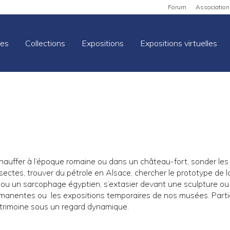
Forum
Association
es
Collections
Expositions
Expositions virtuelles
uffer à l’époque romaine ou dans un château-fort, sonder les my
nsectes, trouver du pétrole en Alsace, chercher le prototype de
ou un sarcophage égyptien, s’extasier devant une sculpture ou
ermanentes ou les expositions temporaires de nos musées. Par
atrimoine sous un regard dynamique.