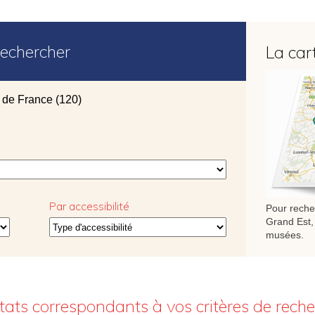
echercher
La car
 de France
(120)
Par accessibilité
Pour recher
Grand Est, 
musées.
ltats correspondants à vos critères de rech