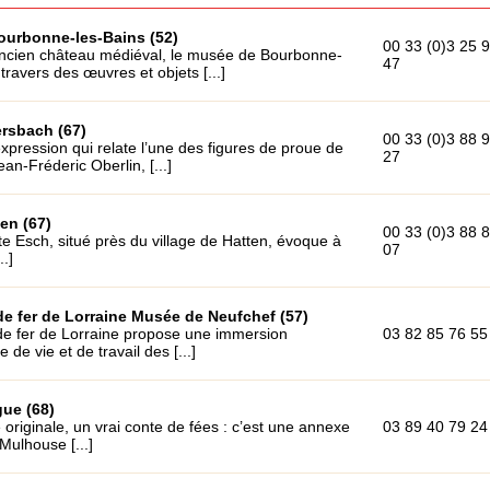
ourbonne-les-Bains (52)
00 33 (0)3 25 
’ancien château médiéval, le musée de Bourbonne-
47
travers des œuvres et objets [...]
rsbach (67)
00 33 (0)3 88 
xpression qui relate l’une des figures de proue de
27
ean-Fréderic Oberlin, [...]
en (67)
00 33 (0)3 88 
 Esch, situé près du village de Hatten, évoque à
07
..]
 fer de Lorraine Musée de Neufchef (57)
e fer de Lorraine propose une immersion
03 82 85 76 55
 de vie et de travail des [...]
ue (68)
originale, un vrai conte de fées : c’est une annexe
03 89 40 79 24
Mulhouse [...]