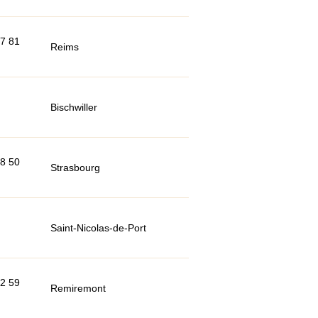
47 81
Reims
Bischwiller
98 50
Strasbourg
Saint-Nicolas-de-Port
62 59
Remiremont