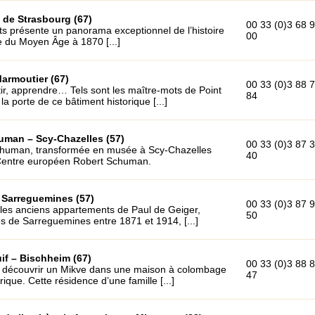
de Strasbourg (67)
00 33 (0)3 68 
 présente un panorama exceptionnel de l’histoire
00
e du Moyen Âge à 1870 [...]
Marmoutier (67)
00 33 (0)3 88 
tir, apprendre… Tels sont les maître-mots de Point
84
a porte de ce bâtiment historique [...]
uman – Scy-Chazelles (57)
00 33 (0)3 87 
human, transformée en musée à Scy-Chazelles
40
 Centre européen Robert Schuman.
 Sarreguemines (57)
00 33 (0)3 87 
 les anciens appartements de Paul de Geiger,
50
s de Sarreguemines entre 1871 et 1914, [...]
uif – Bischheim (67)
00 33 (0)3 88 
e découvrir un Mikve dans une maison à colombage
47
que. Cette résidence d’une famille [...]