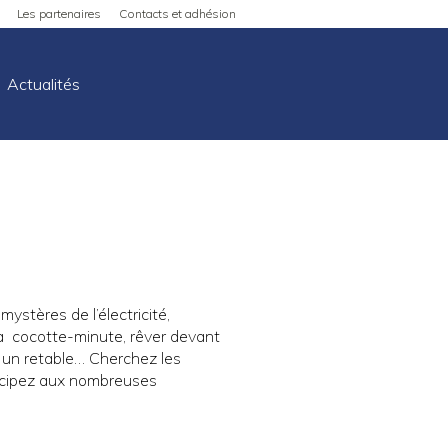
Les partenaires
Contacts et adhésion
Actualités
stères de l’électricité,
 la cocotte-minute, rêver devant
 un retable… Cherchez les
ticipez aux nombreuses