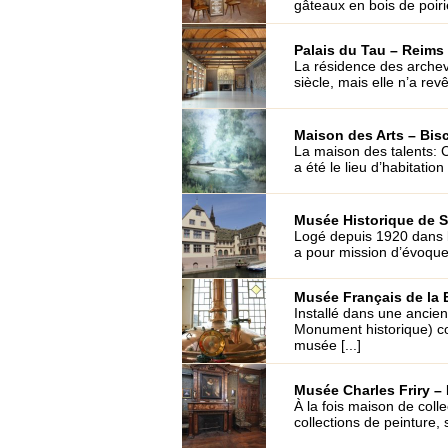
gâteaux en bois de poirier
Palais du Tau – Reims 
La résidence des archev
siècle, mais elle n’a revê
Maison des Arts – Bisc
La maison des talents: 
a été le lieu d’habitation 
Musée Historique de S
Logé depuis 1920 dans l
a pour mission d’évoquer 
Musée Français de la B
Installé dans une ancien
Monument historique) co
musée [...]
Musée Charles Friry –
À la fois maison de coll
collections de peinture, s