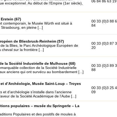
06 84 86 63 19
e exceptionnel. Au début de l’Empire (1er siècle),
Erstein (67)
00 33 (0)3 88 
et contemporain, le Musée Würth est situé à
84
Strasbourg, en pleine [...]
ropéen de Bliesbruck-Reinheim (57)
00 33 (0)3 87 
de la Blies, le Parc Archéologique Européen de
20
cheval sur la frontière [...]
e la Société Industrielle de Mulhouse (68)
00 33 (0)3 89 
arquable collection de la Société Industrielle
88
raux anciens qui ont survécu au bombardement [...]
et d’Archéologie, Musée Saint-Loup – Troyes
00 33 (0)3 25 
et d’archéologie s’installe dans l’ancienne
09
aveur de la Société Académique de l’Aube [...]
itions populaires – musée du Springerle – La
ditions Populaires et des positifs de moules à