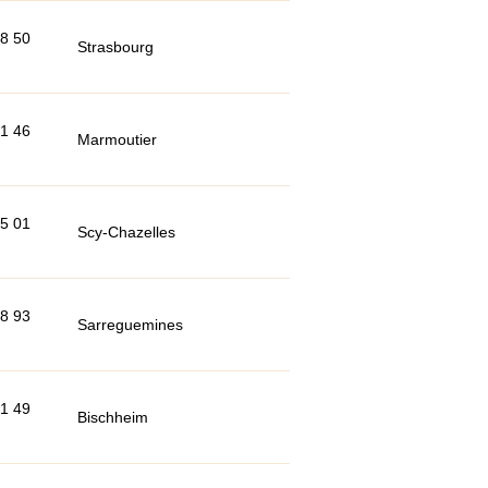
98 50
Strasbourg
71 46
Marmoutier
35 01
Scy-Chazelles
98 93
Sarreguemines
81 49
Bischheim