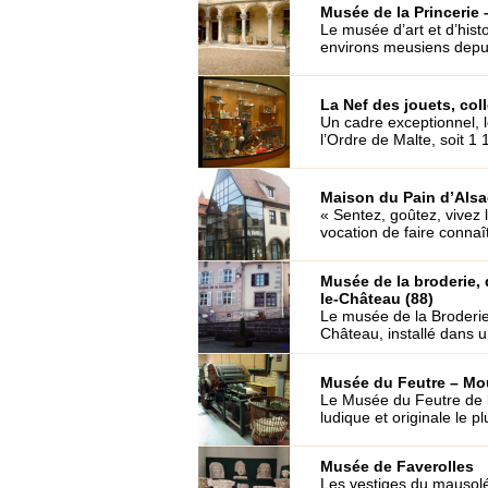
Musée de la Princerie 
Le musée d’art et d’hist
environs meusiens depuis
La Nef des jouets, col
Un cadre exceptionnel, 
l’Ordre de Malte, soit 1 
Maison du Pain d’Alsac
« Sentez, goûtez, vivez 
vocation de faire connaît
Musée de la broderie, 
le-Château (88)
Le musée de la Broderie
Château, installé dans u
Musée du Feutre – Mo
Le Musée du Feutre de 
ludique et originale le plu
Musée de Faverolles
Les vestiges du mausolé