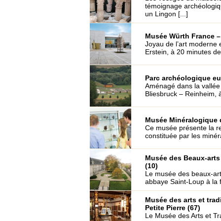
témoignage archéologiqu
un Lingon [...]
Musée Würth France – 
Joyau de l’art moderne 
Erstein, à 20 minutes de 
Parc archéologique eu
Aménagé dans la vallée 
Bliesbruck – Reinheim, à 
Musée Minéralogique d
Ce musée présente la rem
constituée par les miné
Musée des Beaux-arts 
(10)
Le musée des beaux-arts 
abbaye Saint-Loup à la f
Musée des arts et trad
Petite Pierre (67)
Le Musée des Arts et Tra