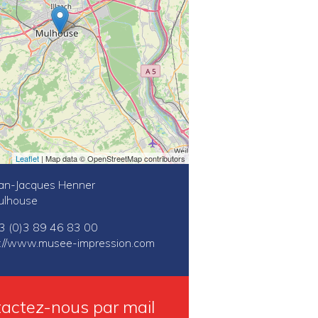
Leaflet
| Map data © OpenStreetMap contributors
ean-Jacques Henner
ulhouse
 33 (0)3 89 46 83 00
p://www.musee-impression.com
actez-nous par mail