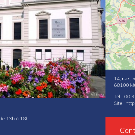
14, rue J
68100 M
Tél. : 00
Site :
htt
 de 13h à 18h
Cont