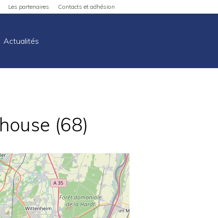
Les partenaires
Contacts et adhésion
Actualités
lhouse (68)