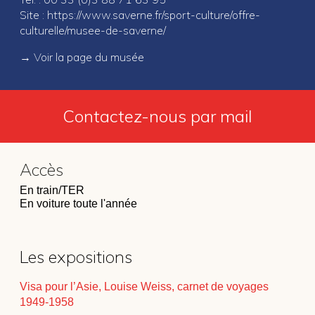
Site :
https://www.saverne.fr/sport-culture/offre-
culturelle/musee-de-saverne/
→
Voir la page du musée
Contactez-nous par mail
Accès
En train/TER
En voiture toute l'année
Les expositions
Visa pour l’Asie, Louise Weiss, carnet de voyages
1949-1958