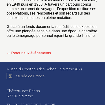
en 1949 puis en 1958. À travers un parcours conçu
comme un carnet de voyages, l’exposition restitue ses
observations, ses rencontres et son regard sur des
contextes politiques en pleine mutation.
Grâce à un fonds documentaire inédit, cette exposition
offre une plongée sensible dans une époque charnière,
où le témoignage personnel rejoint la grande Histoire.
← Retour aux évènements
Musée du château des Rohan – Saverne (67)
Musée de France
Château des Rohan
67700 Saverne
Tél. : 00 33 (0)3 88 71 63 95