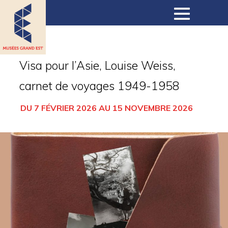
Musées
Visa pour l’Asie, Louise Weiss,
carnet de voyages 1949-1958
Collections
DU 7 FÉVRIER 2026 AU 15 NOVEMBRE 2026
Expositions
Expositions virtuelles
Actualités