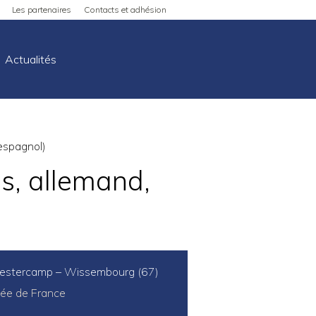
Les partenaires
Contacts et adhésion
Actualités
 espagnol)
is, allemand,
stercamp – Wissembourg (67)
ée de France