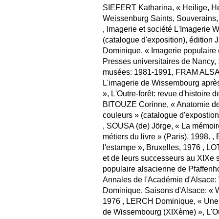
SIEFERT Katharina, « Heilige, 
Weissenburg Saints, Souverains,
, Imagerie et société L'Imagerie
(catalogue d'exposition), édition
Dominique, « Imagerie populaire e
Presses universitaires de Nancy, 
musées: 1981-1991, FRAM ALSAC
L'imagerie de Wissembourg après
», L'Outre-forêt: revue d'histoire 
BITOUZE Corinne, « Anatomie de l
couleurs » (catalogue d'expos
, SOUSA (de) Jörge, « La mémoire
métiers du livre » (Paris), 1998.
l'estampe », Bruxelles, 1976 , L
et de leurs successeurs au XIXe s
populaire alsacienne de Pfaffen
Annales de l'Académie d'Alsace:
Dominique, Saisons d'Alsace: « 
1976 , LERCH Dominique, « Une 
de Wissembourg (XIXème) », L'Outr