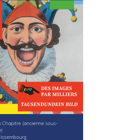
u Chapitre (ancienne sous-
e)
issembourg