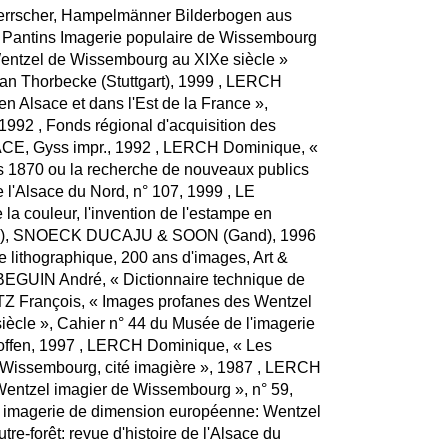
Herrscher, Hampelmänner Bilderbogen aus
 Pantins Imagerie populaire de Wissembourg
 Wentzel de Wissembourg au XIXe siècle »
 Jan Thorbecke (Stuttgart), 1999 , LERCH
n Alsace et dans l'Est de la France »,
1992 , Fonds régional d'acquisition des
E, Gyss impr., 1992 , LERCH Dominique, «
 1870 ou la recherche de nouveaux publics
de l'Alsace du Nord, n° 107, 1999 , LE
a couleur, l'invention de l'estampe en
tion), SNOECK DUCAJU & SOON (Gand), 1996
 lithographique, 200 ans d'images, Art &
 , BEGUIN André, « Dictionnaire technique de
OTZ François, « Images profanes des Wentzel
iècle », Cahier n° 44 du Musée de l'imagerie
hoffen, 1997 , LERCH Dominique, « Les
 Wissembourg, cité imagière », 1987 , LERCH
Wentzel imagier de Wissembourg », n° 59,
imagerie de dimension européenne: Wentzel
e-forêt: revue d'histoire de l'Alsace du