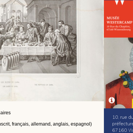
laires
10, rue d
préfectur
nscrit, français, allemand, anglais, espagnol)
67160 W