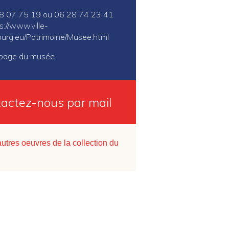
 88 07 75 19 ou 06 28 74 23 41
s://www.ville-
urg.eu/Patrimoine/Musee.html
a page du musée
actez-nous par mail
autres oeuvres de la collection du