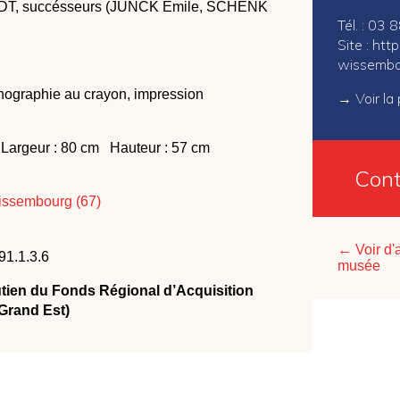
, succésseurs (JUNCK Emile, SCHENK
Tél. : 03
Site :
http
wissembo
thographie au crayon, impression
→
Voir l
Largeur : 80 cm Hauteur : 57 cm
Cont
ssembourg (67)
← Voir d'
1.1.3.6
musée
utien du Fonds Régional d’Acquisition
 Grand Est)