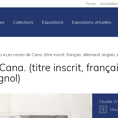
Forum
Association
es
Collections
Expositions
Expositions virtuelles
ns
Les noces de Cana. (titre inscrit, français, allemand, anglais,
ana. (titre inscrit, frança
gnol)
Musée We
Mus