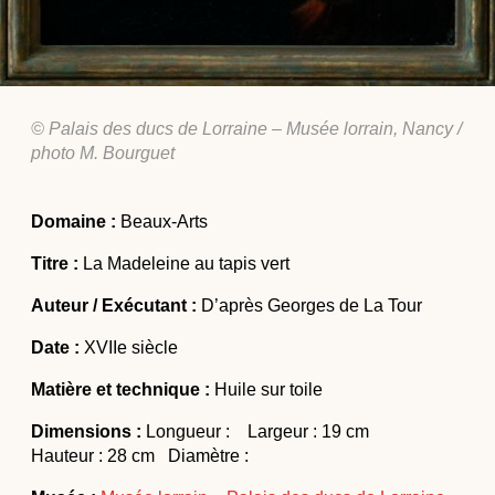
Actualités
Colloques et journées d’études
Offres d’emploi
Formations
© Palais des ducs de Lorraine – Musée lorrain, Nancy /
photo M. Bourguet
Domaine :
Beaux-Arts
Titre :
La Madeleine au tapis vert
Auteur / Exécutant :
D’après Georges de La Tour
Date :
XVIIe siècle
Matière et technique :
Huile sur toile
Dimensions :
Longueur : Largeur : 19 cm
Hauteur : 28 cm Diamètre :