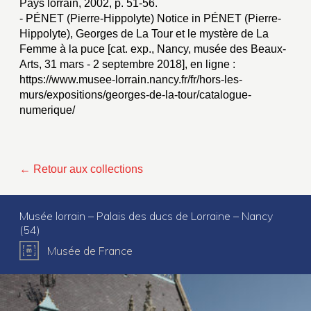
Pays lorrain, 2002, p. 51-56.
- PÉNET (Pierre-Hippolyte) Notice in PÉNET (Pierre-
Hippolyte), Georges de La Tour et le mystère de La
Femme à la puce [cat. exp., Nancy, musée des Beaux-
Arts, 31 mars - 2 septembre 2018], en ligne :
https://www.musee-lorrain.nancy.fr/fr/hors-les-
murs/expositions/georges-de-la-tour/catalogue-
numerique/
← Retour aux collections
Musée lorrain – Palais des ducs de Lorraine – Nancy
(54)
Musée de France