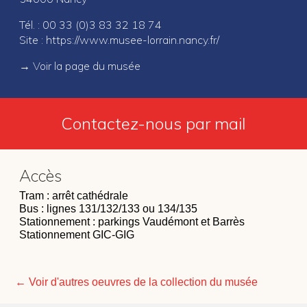
Tél. : 00 33 (0)3 83 32 18 74
Site :
https://www.musee-lorrain.nancy.fr/
→
Voir la page du musée
Contactez-nous par mail
Accès
Tram : arrêt cathédrale
Bus : lignes 131/132/133 ou 134/135
Stationnement : parkings Vaudémont et Barrès
Stationnement GIC-GIG
← Voir d'autres oeuvres de la collection du musée