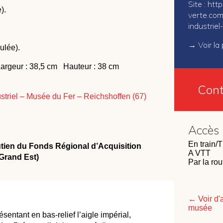
Site :
http
).
verte.com
industrie
→
Voir l
ulée).
argeur : 38,5 cm Hauteur : 38 cm
Cont
striel – Musée du Fer – Reichshoffen (67)
Accès
En train/
utien du Fonds Régional d’Acquisition
A VTT
 Grand Est)
Par la ro
← Voir d'
musée
entant en bas-relief l’aigle impérial,