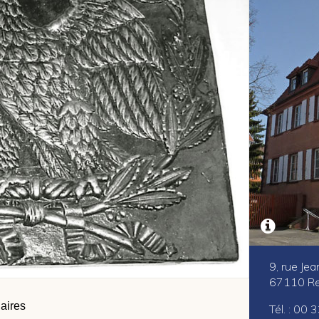
9, rue Je
67110 Re
laires
Tél. : 00