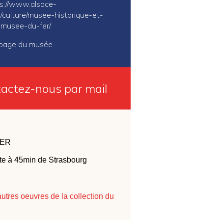
s://www.alsace-
/culture/musee-historique-et-
l-musee-du-fer/
a page du musée
actez-nous par mail
TER
ute à 45min de Strasbourg
autres oeuvres de la collection du