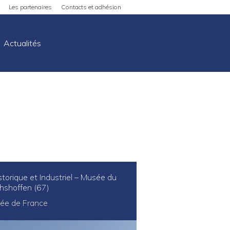
Les partenaires
Contacts et adhésion
Actualités
torique et Industriel – Musée du
chshoffen (67)
ée de France