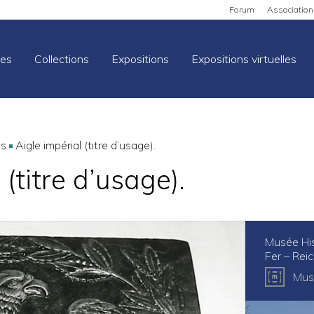
Forum
Association
es
Collections
Expositions
Expositions virtuelles
ns
Aigle impérial (titre d’usage).
 (titre d’usage).
Musée His
Fer – Rei
Mus