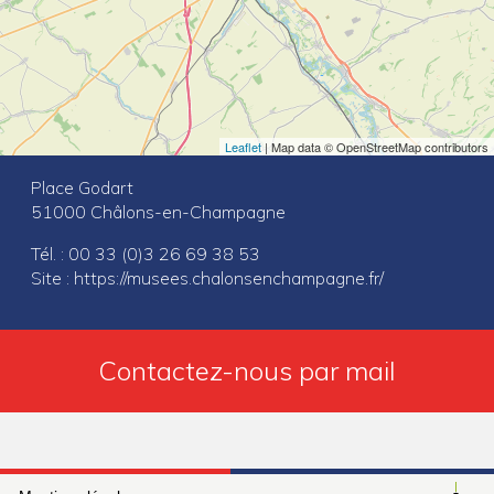
Leaflet
| Map data © OpenStreetMap contributors
Place Godart
51000 Châlons-en-Champagne
Tél. : 00 33 (0)3 26 69 38 53
Site :
https://musees.chalonsenchampagne.fr/
Contactez-nous par mail