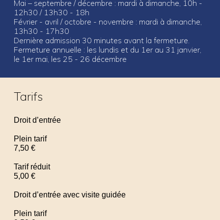
Mai – septembre / décembre : mardi à dimanche, 10h -
12h30 / 13h30 - 18h
Février - avril / octobre - novembre : mardi à dimanche,
13h30 - 17h30
Dernière admission 30 minutes avant la fermeture.
Fermeture annuelle : les lundis et du 1er au 31 janvier,
le 1er mai, les 25 - 26 décembre
Tarifs
Droit d’entrée
Plein tarif
7,50 €
Tarif réduit
5,00 €
Droit d’entrée avec visite guidée
Plein tarif