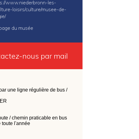
s://www.niederbronn-les-
ulture-loisirs/culture/musee-de-
ie/
a page du musée
actez-nous par mail
ar une ligne régulière de bus /
TER
oute / chemin praticable en bus
 toute l'année