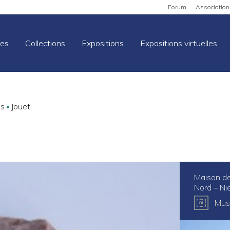
Forum
Association
es
Collections
Expositions
Expositions virtuelles
ns
Jouet
Maison de
Nord – Ni
Mus