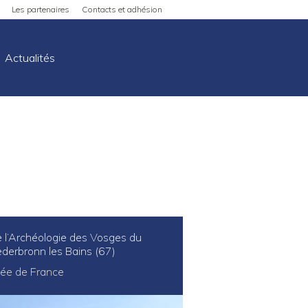
Les partenaires
Contacts et adhésion
Actualités
 l’Archéologie des Vosges du
ederbronn les Bains (67)
ée de France