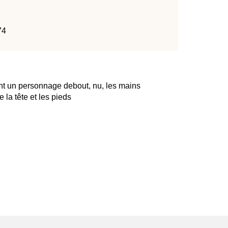
74
ant un personnage debout, nu, les mains
e la tête et les pieds