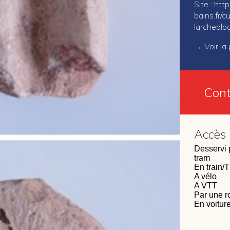
Site :
http
bains.fr/c
larcheolog
→
Voir l
Cont
Accès
Desservi p
tram
En train/
A vélo
A VTT
Par une r
En voiture