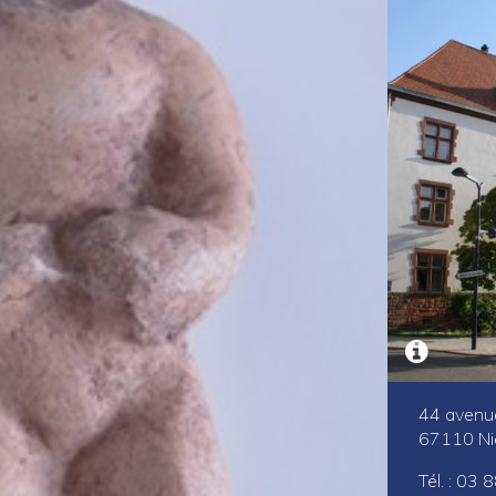
44 avenu
67110 Nie
Tél. : 03