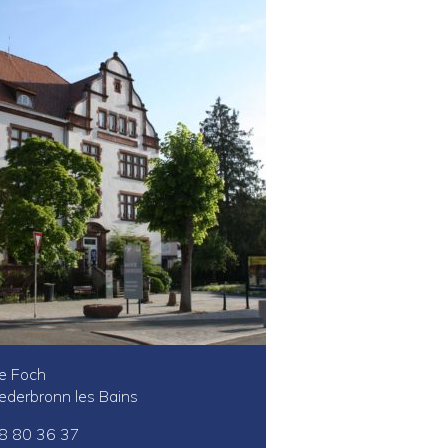
e Foch
derbronn les Bains
 88 80 36 37