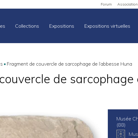
Forum
Association
es
Collections
Expositions
Expositions virtuelles
ns
Fragment de couvercle de sarcophage de l’abbesse Huna
couvercle de sarcophage 
Musée Ch
(88)
Mus