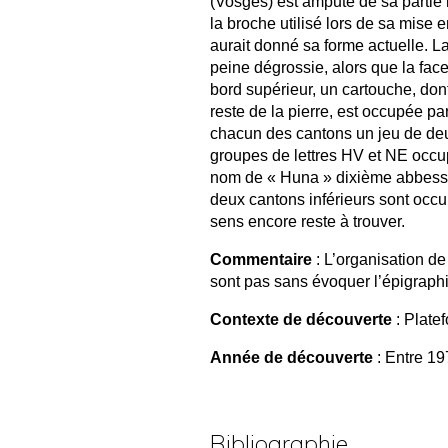
(Vosges) est amputé de sa partie i
la broche utilisé lors de sa mise 
aurait donné sa forme actuelle. La
peine dégrossie, alors que la face
bord supérieur, un cartouche, don
reste de la pierre, est occupée pa
chacun des cantons un jeu de deu
groupes de lettres HV et NE occup
nom de « Huna » dixième abbess
deux can­tons inférieurs sont occu
sens encore reste à trouver.
Commentaire
: L’organisation de
sont pas sans évoquer l’épigrap
Contexte de découverte
: Plate
Année de découverte
: Entre 19
Bibliographie