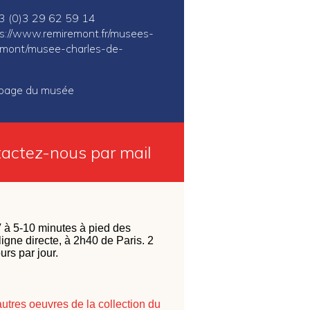
 33 (0)3 29 62 59 14
s://www.remiremont.fr/musees-
emont/musee-charles-de-
a page du musée
actez-nous par mail
à 5-10 minutes à pied des
igne directe, à 2h40 de Paris. 2
ours par jour.
autres oeuvres de la collection du