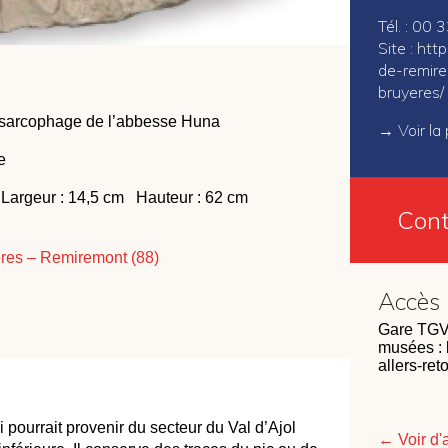
Tél. : 00
Site :
http
de-remir
bruyeres/
 sarcophage de l’abbesse Huna
→
Voir l
e
Largeur : 14,5 cm Hauteur : 62 cm
Cont
res – Remiremont (88)
Accès
Gare TGV 
musées : l
allers-ret
i pourrait provenir du sec­teur du Val d’Ajol
← Voir d'