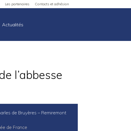
Les partenaires
Contacts et adhésion
Actualités
de l’abbesse
arles de Bruyères – Remiremont
ée de France