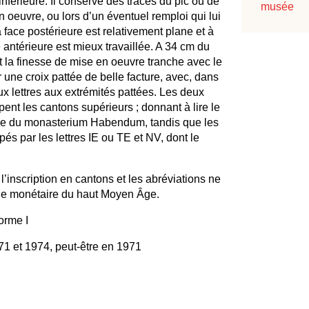
nférieure. Il conserve des traces du pic ou de
musée
en oeuvre, ou lors d’un éventuel remploi qui lui
 face postérieure est relative­ment plane et à
 antérieure est mieux travaillée. A 34 cm du
t la finesse de mise en oeuvre tranche avec le
r une croix pattée de belle facture, avec, dans
x lettres aux extrémités pattées. Les deux
ent les cantons supérieurs ; donnant à lire le
e du monasterium Habendum, tandis que les
pés par les lettres IE ou TE et NV, dont le
 l’inscription en cantons et les abréviations ne
hie monétaire du haut Moyen Âge.
forme I
71 et 1974, peut-être en 1971