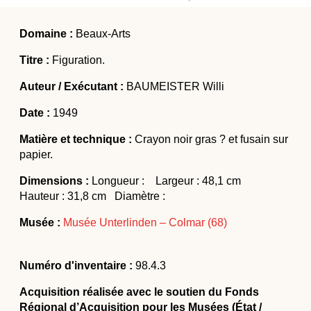
Actualités
Colloques et journées d’études
Domaine :
Beaux-Arts
Offres d’emploi
Titre :
Figuration.
Formations
Auteur / Exécutant :
BAUMEISTER Willi
Date :
1949
Matière et technique :
Crayon noir gras ? et fusain sur
papier.
Dimensions :
Longueur : Largeur : 48,1 cm
Hauteur : 31,8 cm Diamètre :
Musée :
Musée Unterlinden – Colmar (68)
Numéro d'inventaire :
98.4.3
Acquisition réalisée avec le soutien du Fonds
Régional d’Acquisition pour les Musées (État /