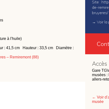
Site :
http
de-remir
bruyeres/
es
→
Voir l
ture à l'huile)
Cont
r : 41,5 cm Hauteur : 33,5 cm Diamètre :
res – Remiremont (88)
Accès
Gare TGV 
musées : l
allers-ret
← Voir d'
musée