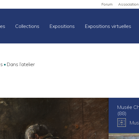
Forum
Association
es
Collections
Expositions
Expositions virtuelles
ns
Dans l’atelier
Musée Ch
(88)
Mus