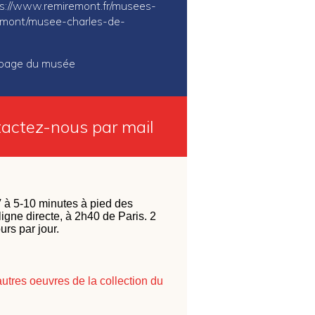
s://www.remiremont.fr/musees-
emont/musee-charles-de-
a page du musée
actez-nous par mail
à 5-10 minutes à pied des
igne directe, à 2h40 de Paris. 2
ours par jour.
autres oeuvres de la collection du