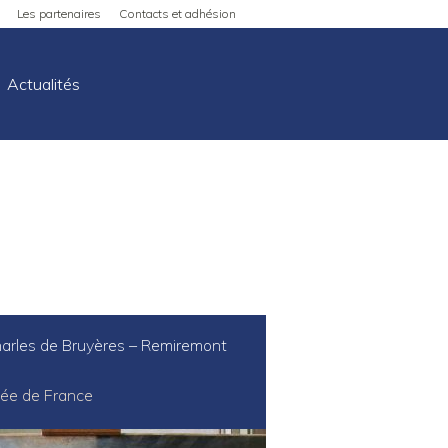
Les partenaires
Contacts et adhésion
Actualités
arles de Bruyères – Remiremont
ée de France