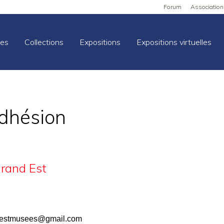
Forum
Association
es
Collections
Expositions
Expositions virtuelles
adhésion
rand Est
destmusees@gmail.com